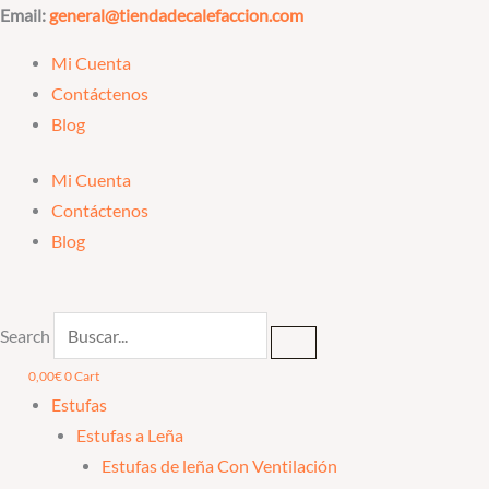
Ir
Email:
general@tiendadecalefaccion.com
al
Mi Cuenta
contenido
Contáctenos
Blog
Mi Cuenta
Contáctenos
Blog
Search
0,00
€
0
Cart
Estufas
Estufas a Leña
Estufas de leña Con Ventilación