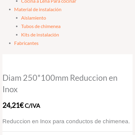
Cocina a Leña Para cocinar
Material de instalación
Aislamiento
Tubos de chimenea
Kits de instalación
Fabricantes
Diam
250*100mm
Reduccion
Diam 250*100mm Reduccion en
en
Inox
Inox
cantidad
24,21
€
C/IVA
Reduccion en Inox para conductos de chimenea.