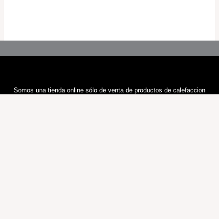
Somos una tienda online sólo de venta de productos de calefaccion
Cualquier duda nos contacte por E-mail, le responderemos en 24H
Information
Sobre Nosotros
Política y Privacidad
Términos y Condiciones
Política de Cookies
Contáctenos
Preguntas Frecuentes