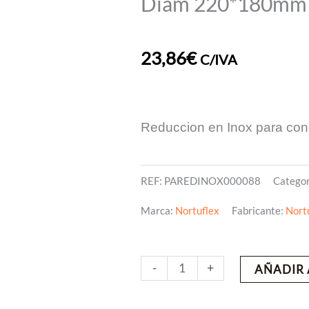
Diam 220*180mm R
23,86
€
C/IVA
Reduccion en Inox para co
REF:
PAREDINOX000088
Categor
Marca:
Nortuflex
Fabricante:
Nort
Diam
-
+
AÑADIR 
220*180mm
Reduccion