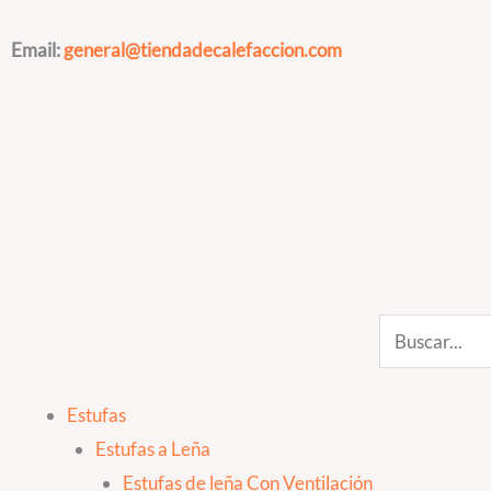
Ir
al
Email:
general@tiendadecalefaccion.com
contenido
Search
Estufas
Estufas a Leña
Estufas de leña Con Ventilación