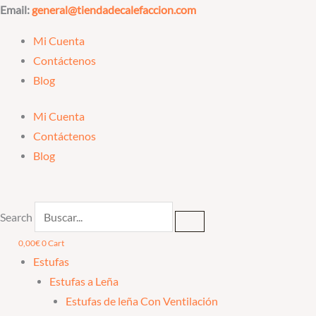
Ir
Email:
general@tiendadecalefaccion.com
al
Mi Cuenta
contenido
Contáctenos
Blog
Mi Cuenta
Contáctenos
Blog
Search
0,00
€
0
Cart
Estufas
Estufas a Leña
Estufas de leña Con Ventilación