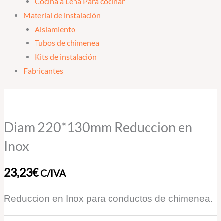
Cocina a Leña Para cocinar
Material de instalación
Aislamiento
Tubos de chimenea
Kits de instalación
Fabricantes
Diam
220*130mm
Reduccion
Diam 220*130mm Reduccion en
en
Inox
Inox
cantidad
23,23
€
C/IVA
Reduccion en Inox para conductos de chimenea.