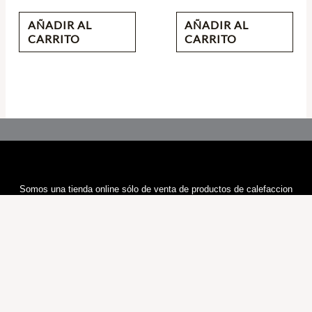
AÑADIR AL
AÑADIR AL
CARRITO
CARRITO
Somos una tienda online sólo de venta de productos de calefaccion
Cualquier duda nos contacte por E-mail, le responderemos en 24H
Information
Sobre Nosotros
Política y Privacidad