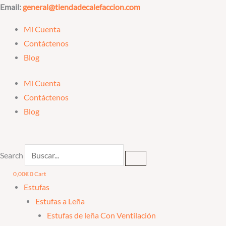
Ir
Email:
general@tiendadecalefaccion.com
al
Mi Cuenta
contenido
Contáctenos
Blog
Mi Cuenta
Contáctenos
Blog
Search
0,00
€
0
Cart
Estufas
Estufas a Leña
Estufas de leña Con Ventilación