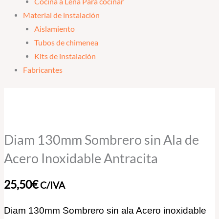
Cocina a Leña Para cocinar
Material de instalación
Aislamiento
Tubos de chimenea
Kits de instalación
Fabricantes
Diam
130mm
Sombrero
sin
Diam 130mm Sombrero sin Ala de
Ala
Acero Inoxidable Antracita
de
Acero
25,50
€
C/IVA
Inoxidable
Antracita
Diam 130mm Sombrero sin ala Acero inoxidable
cantidad