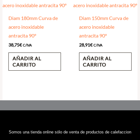
Diam 180mm Curva de
Diam 150mm Curva de
acero inoxidable
acero inoxidable
antracita 90º
antracita 90º
38,75
€
28,91
€
C/IVA
C/IVA
AÑADIR AL
AÑADIR AL
CARRITO
CARRITO
Somos una tienda online sólo de venta de productos de calefaccion