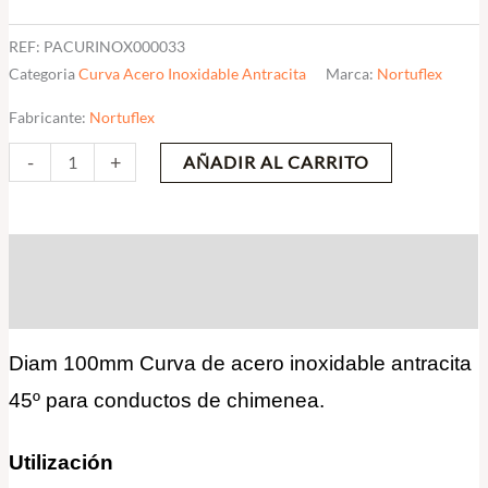
REF:
PACURINOX000033
Categoria
Curva Acero Inoxidable Antracita
Marca:
Nortuflex
Fabricante:
Nortuflex
-
+
AÑADIR AL CARRITO
Descripción
Valoraciones (0)
Diam 100mm Curva de acero inoxidable antracita
45º para conductos de chimenea.
Utilización