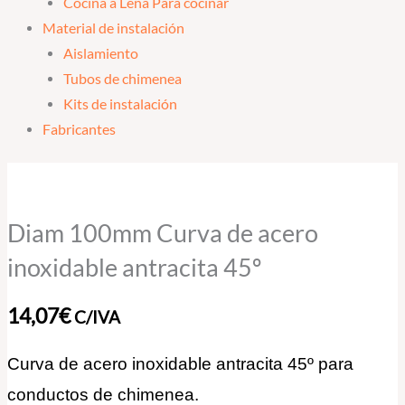
Cocina a Leña Para cocinar
Material de instalación
Aislamiento
Tubos de chimenea
Kits de instalación
Fabricantes
Diam
100mm
Curva
Diam 100mm Curva de acero
de
inoxidable antracita 45º
acero
inoxidable
14,07
€
C/IVA
antracita
45º
Curva de acero inoxidable antracita 45º para
cantidad
conductos de chimenea.