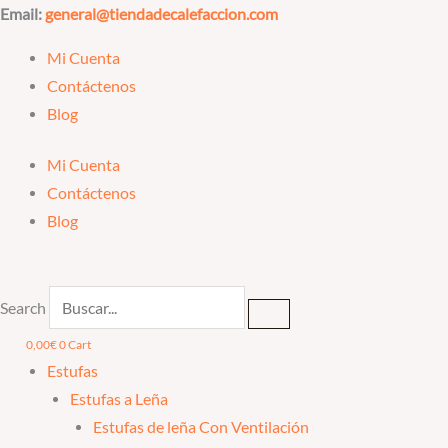
Ir
Email:
general@tiendadecalefaccion.com
al
Mi Cuenta
contenido
Contáctenos
Blog
Mi Cuenta
Contáctenos
Blog
Search
0,00
€
0
Cart
Estufas
Estufas a Leña
Estufas de leña Con Ventilación