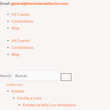
Ir
Diam
Email:
general@tiendadecalefaccion.com
al
100-
Mi Cuenta
contenido
150mm
Contáctenos
Manguito
Blog
Pared
Doble
Mi Cuenta
a
Contáctenos
Simple
Blog
Acero
Antracita
cantidad
Search
0,00
€
0
Cart
Estufas
Estufas a Leña
Estufas de leña Con Ventilación