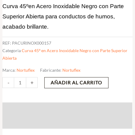
Curva 45ºen Acero Inoxidable Negro con Parte
200mm-
250mm
Superior Abierta para conductos de humos,
cantidad
acabado brillante.
REF:
PACURINOX000157
Categoria
Curva 45º en Acero Inoxidable Negro con Parte Superior
Abierta
Marca:
Nortuflex
Fabricante:
Nortuflex
-
+
AÑADIR AL CARRITO
Descripción
Valoraciones (0)