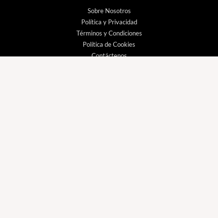
Sobre Nosotros
Política y Privacidad
Términos y Condiciones
Política de Cookies
Contáctenos
Preguntas Frecuentes
Información Importante sobre Nuestras Entregas
Email::
general@tiendadecalefaccion.com
Blog
© 2026 Tienda de Calefaccion - Todos los derechos reservados |
Desarrollado por:
Fluxo Digital – a inovar a web