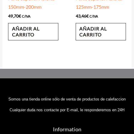
150mm-200mm
125mm-175mm
49,70
€
43,46
€
C/IVA
C/IVA
AÑADIR AL
AÑADIR AL
CARRITO
CARRITO
Somos una tienda online sólo de venta de productos de calefaccion
Cualquier duda nos contacte por E-mail, le responderemos en 24H
Information