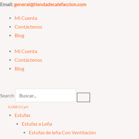
Ir
Email:
general@tiendadecalefaccion.com
al
Mi Cuenta
contenido
Contáctenos
Blog
Mi Cuenta
Contáctenos
Blog
Search
0,00
€
0
Cart
Estufas
Estufas a Leña
Estufas de leña Con Ventilación