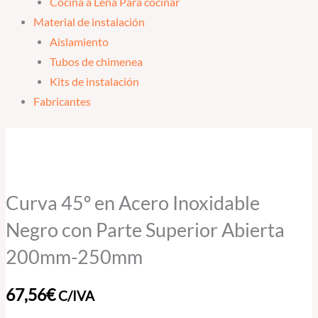
Cocina a Leña Para cocinar
Material de instalación
Aislamiento
Tubos de chimenea
Kits de instalación
Fabricantes
Curva
45º
en
Acero
Curva 45º en Acero Inoxidable
Inoxidable
Negro con Parte Superior Abierta
Negro
200mm-250mm
con
Parte
67,56
€
C/IVA
Superior
Abierta