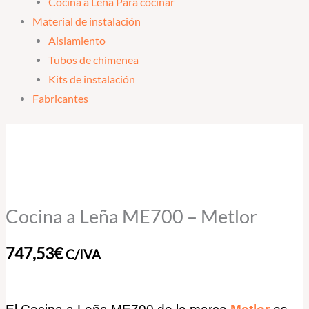
Cocina a Leña Para cocinar
Material de instalación
Aislamiento
Tubos de chimenea
Kits de instalación
Fabricantes
Cocina
a
Leña
ME700
-
Cocina a Leña ME700 – Metlor
Metlor
cantidad
747,53
€
C/IVA