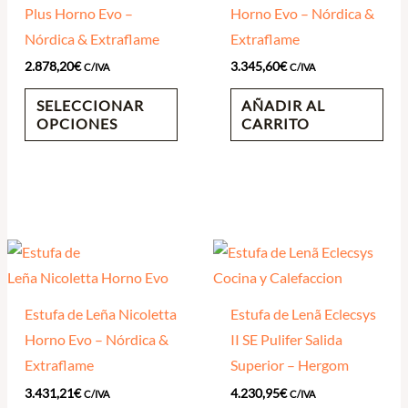
Plus Horno Evo –
Horno Evo – Nórdica &
Nórdica & Extraflame
Extraflame
2.878,20
€
3.345,60
€
C/IVA
C/IVA
SELECCIONAR
AÑADIR AL
OPCIONES
CARRITO
Estufa de Leña Nicoletta
Estufa de Lenã Eclecsys
Horno Evo – Nórdica &
II SE Pulifer Salida
Extraflame
Superior – Hergom
3.431,21
€
4.230,95
€
C/IVA
C/IVA