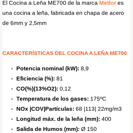
El Cocina a Leña ME700 de la marca
Metlor
es
una cocina a leña, fabricada en chapa de acero
de 6mm y 2,5mm
CARACTERÍSTICAS DEL COCINA A LEÑA ME700
Potencia nominal
(kW):
8,9
Efic
iencia (%):
81
CO(%)(13%O2):
0,12
Temperatura de los gases:
175ºC
NOx |COV|Partículas:
68 |113| 22mg/m3
Longitud máx. de la leña (mm):
400
Salida de Humos (mm):
Ø 150