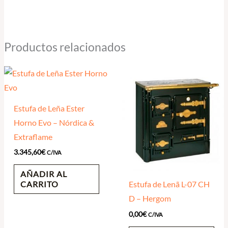
Productos relacionados
Estufa de Leña Ester
Horno Evo – Nórdica &
Extraflame
3.345,60
€
C/IVA
AÑADIR AL
CARRITO
Estufa de Lenã L-07 CH
D – Hergom
0,00
€
C/IVA