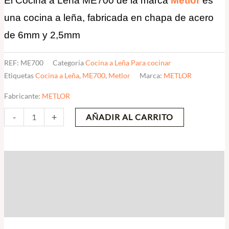
El Cocina a Leña ME700 de la marca
Metlor
es
una cocina a leña, fabricada en chapa de acero
de 6mm y 2,5mm
REF:
ME700
Categoria
Cocina a Leña Para cocinar
Etiquetas
Cocina a Leña
,
ME700
,
Metlor
Marca:
METLOR
Fabricante:
METLOR
-
+
AÑADIR AL CARRITO
Descripción
Información adicional
Valoraciones (0)