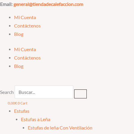
Ir
Email:
general@tiendadecalefaccion.com
al
Mi Cuenta
contenido
Contáctenos
Blog
Mi Cuenta
Contáctenos
Blog
Search
0,00
€
0
Cart
Estufas
Estufas a Leña
Estufas de leña Con Ventilación