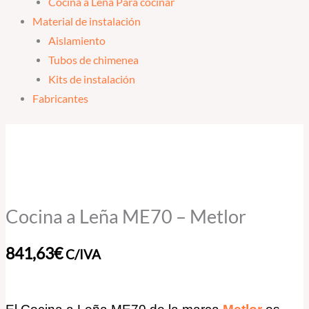
Cocina a Leña Para cocinar
Material de instalación
Aislamiento
Tubos de chimenea
Kits de instalación
Fabricantes
Cocina
a
Leña
ME70
-
Cocina a Leña ME70 – Metlor
Metlor
cantidad
841,63
€
C/IVA