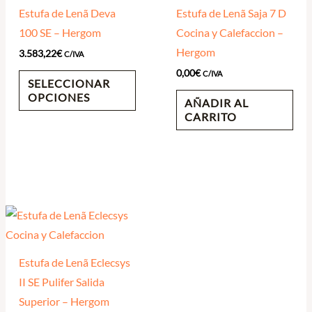
Estufa de Lenã Deva
Estufa de Lenã Saja 7 D
100 SE – Hergom
Cocina y Calefaccion –
Hergom
3.583,22
€
C/IVA
0,00
€
C/IVA
SELECCIONAR
OPCIONES
AÑADIR AL
CARRITO
Estufa de Lenã Eclecsys
II SE Pulifer Salida
Superior – Hergom