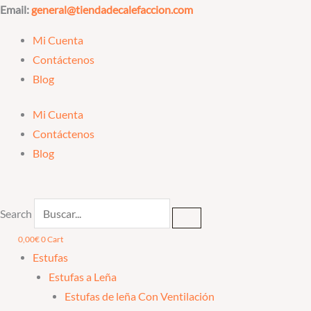
Ir
Email:
general@tiendadecalefaccion.com
al
Mi Cuenta
contenido
Contáctenos
Blog
Mi Cuenta
Contáctenos
Blog
Search
0,00
€
0
Cart
Estufas
Estufas a Leña
Estufas de leña Con Ventilación