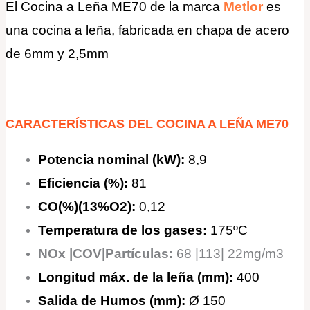
El Cocina a Leña ME70 de la marca
Metlor
es
una cocina a leña, fabricada en chapa de acero
de 6mm y 2,5mm
CARACTERÍSTICAS DEL COCINA A LEÑA ME70
Potencia nominal
(kW):
8,9
Eficiencia (%):
81
CO(%)(13%O2):
0,12
Temperatura de los gases:
175ºC
NOx |COV|Partículas:
68 |113| 22mg/m3
Longitud máx. de la leña (mm):
400
Salida de Humos (mm):
Ø 150