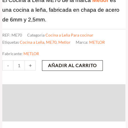
El Cocina a Leña ME70 de la marca
Metlor
es
una cocina a leña, fabricada en chapa de acero
de 6mm y 2,5mm.
REF:
ME70
Categoria
Cocina a Leña Para cocinar
Etiquetas
Cocina a Leña
,
ME70
,
Metlor
Marca:
METLOR
Fabricante:
METLOR
-
+
AÑADIR AL CARRITO
Descripción
Información adicional
Valoraciones (0)