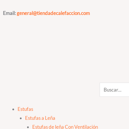
Ir
al
Email:
general@tiendadecalefaccion.com
contenido
Search
Estufas
Estufas a Leña
Estufas de leña Con Ventilación