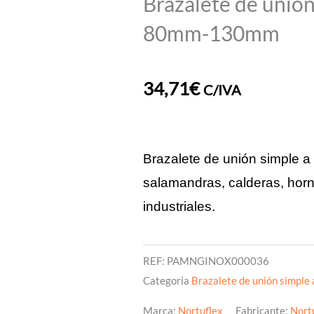
Brazalete de unión
80mm-130mm
34,71
€
C/IVA
Brazalete de unión simple a 
salamandras, calderas, horno
industriales.
REF:
PAMNGINOX000036
Categoria
Brazalete de unión simple 
Marca:
Nortuflex
Fabricante:
Nort