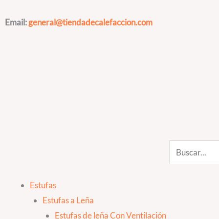
Ir
al
Email:
general@tiendadecalefaccion.com
contenido
Search
Estufas
Estufas a Leña
Estufas de leña Con Ventilación