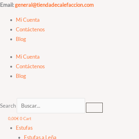
Ir
Abrazadera
Email:
general@tiendadecalefaccion.com
al
Galvanizada
Mi Cuenta
contenido
Diam
Contáctenos
130mm
Blog
de
pared
Mi Cuenta
ajustable
Contáctenos
cantidad
Blog
Search
0,00
€
0
Cart
Estufas
Estufas a Leña