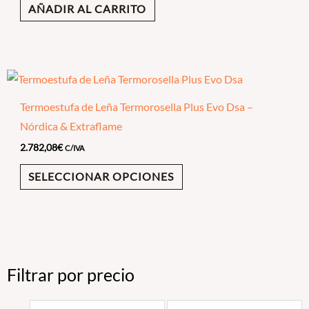
AÑADIR AL CARRITO
Termoestufa de Leña Termorosella Plus Evo Dsa –
Nórdica & Extraflame
2.782,08
€
C/IVA
SELECCIONAR OPCIONES
Filtrar por precio
Precio
Precio
mínimo
máximo