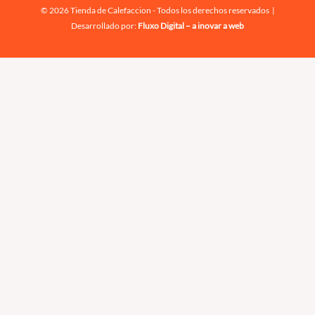
© 2026 Tienda de Calefaccion - Todos los derechos reservados |
Desarrollado por:
Fluxo Digital – a inovar a web